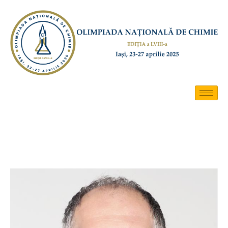
Cuvânt decan Teodor Măluțan