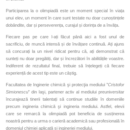
Participarea la o olimpiadă este un moment special în viața
unui elev, un moment în care sunt testate nu doar cunoștințele
dobândite, dar și perseverența, curajul și dorința de a învăța.
Fiecare pas pe care l-ați făcut până aici a fost unul de
sacrificiu, de muncă intensă și de învățare continuă. Ați ajuns
să concurați la un nivel ridicat pentru că, ați demonstrat că
sunteți nu doar pregătiți, dar și încrezători în abilitățile voastre.
Indiferent de rezultatul final, trebuie să înțelegeți că fiecare
experiență de acest tip este un câștig.
Facultatea de Inginerie chimică şi protecţia mediului ”
Cristofor
Simionescu
” din Iaşi, partener activ al mediului preuniversitar
încurajează tinerii talentați să continue studiile în domeniile
precum ingineria chimică şi ingineria mediului. Astfel, elevii
care se remarcă la olimpiadă pot beneficia de susținerea
noastră pentru a urma o carieră academică sau profesională în
domeniul chimiei aplicată și ingineriei mediului.